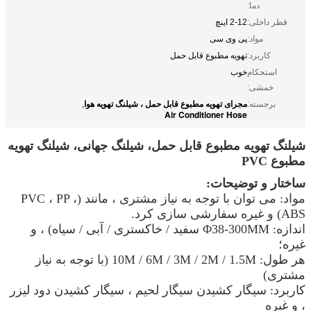
دما:
قطر داخلی:
2-12 اینچ
مواد:
پی وی سی
کاربرد:
تهویه مطبوع قابل حمل
استحکام
خوب
خمشی:
مجرای تهویه مطبوع قابل حمل ، شیلنگ تهویه هوا
برجسته:
,
Air Conditioner Hose
شیلنگ تهویه مطبوع قابل حمل، شیلنگ جهانی، شیلنگ تهویه
مطبوع PVC
ساختار و توضیحات:
مواد: می توان با توجه به نیاز مشتری ، مانند (PVC ، PP ،
ABS) و غیره سفارشی سازی کرد.
اندازه: Φ38-300MM سفید / خاکستری / آبی / سیاه) ، و
غیره؛
هر طول: 10M / 6M / 3M / 2M / 1.5M (با توجه به نیاز
مشتری)
کاربرد: سیگار کشیدن سیگار لحیم ، سیگار کشیدن دود لیزر
، و غیره