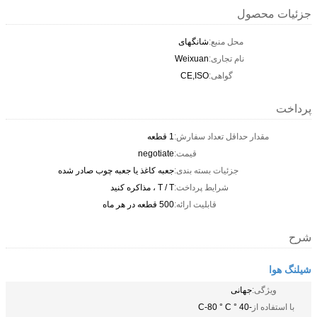
جزئیات محصول
محل منبع:
شانگهای
نام تجاری:
Weixuan
گواهی:
CE,ISO
پرداخت
مقدار حداقل تعداد سفارش:
1 قطعه
قیمت:
negotiate
جزئیات بسته بندی:
جعبه کاغذ یا جعبه چوب صادر شده
شرایط پرداخت:
T / T ، مذاکره کنید
قابلیت ارائه:
500 قطعه در هر ماه
شرح
شیلنگ هوا
ویژگی:
جهانی
با استفاده از
-40 ° C-80 ° C