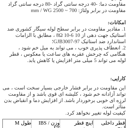
مقاومت دما: -40 درجه سانتی گراد -80 درجه سانتی گراد
مقاومت در برابر ولتاژ: 700 ~ 2500 mm / WG
امکانات:
1. مقادیر مقاومت در برابر سطح لوله سیگار کشوری ضد
استاتیک جهت دهی از 10 6-10 8Ω ، مطابق با الزامات
استاندارد ضد استاتیک GJB3007-97؛
2. انعطاف پذیری خوب ، می تواند به میل خم شود ،
هنگامی که چرخش عقربه های ساعت یا معکوس ، قطر
لوله می تواند 5 میلی متر افزایش یا کاهش یابد.
کارایی:
این مقاومت در برابر فشار خارجی بسیار سخت است ، می
تواند آزادانه خم شود ، کلیشه ای قوی باشد و از مقاومت
لرزه ای خوبی برخوردار باشد.
از افزایش دما و انقباض بدن
متأثر است.
کیفیت لوله تغییر نخواهد کرد.
قطر داخلی
اینچ قطر
وزن IBS /
طول M
اینچ
بیرونی
FT