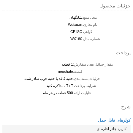
جزئیات محصول
محل منبع:
شانگهای
نام تجاری:
Weixuan
گواهی:
CE,ISO
شماره مدل:
WX180
پرداخت
مقدار حداقل تعداد سفارش:
1 قطعه
قیمت:
negotiate
جزئیات بسته بندی:
جعبه کاغذ یا جعبه چوب صادر شده
شرایط پرداخت:
T / T ، مذاکره کنید
قابلیت ارائه:
500 قطعه در هر ماه
شرح
کولرهای قابل حمل
کاربرد:
چادر اجاره ای