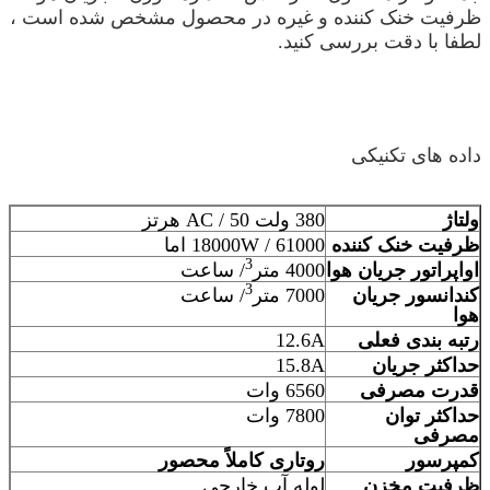
ظرفیت خنک کننده و غیره در محصول مشخص شده است ،
لطفا با دقت بررسی کنید.
داده های تکنیکی
ولتاژ
380 ولت AC / 50 هرتز
ظرفیت خنک کننده
18000W / 61000 اما
3
اواپراتور جریان هوا
4000 متر
/ ساعت
3
کندانسور جریان
7000 متر
/ ساعت
هوا
رتبه بندی فعلی
12.6A
حداکثر جریان
15.8A
قدرت مصرفی
6560 وات
حداکثر توان
7800 وات
مصرفی
کمپرسور
روتاری کاملاً محصور
ظرفیت مخزن
لوله آب خارجی