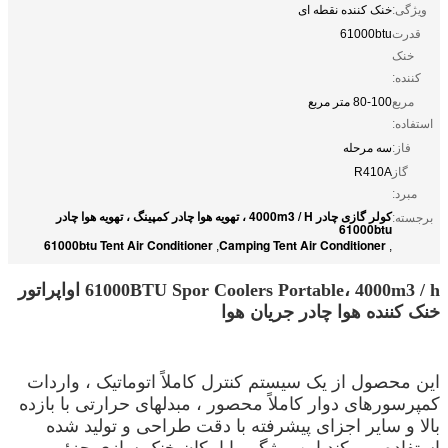
ویژگی:
خنک کننده نقطه ای
قدرت
61000btu
خنک
کننده:
مربع
80-100 متر مربع
استفاده:
فاز:
سه مرحله
گاز
R410A
مبرد:
کولر گازی چادر 4000m3 / H ، تهویه هوا چادر کمپینگ ، تهویه هوا چادر
برجسته:
61000btu
61000btu Tent Air Conditioner
Camping Tent Air Conditioner
,
,
61000BTU Spor Coolers Portable، 4000m3 / h اواپراتور
خنک کننده هوا چادر جریان هوا
این محصول از یک سیستم کنترل کاملاً اتوماتیک ، واردات
کمپرسورهای دوار کاملاً محصور ، مبدلهای حرارتی با بازده
بالا و سایر اجزای پیشرفته با دقت طراحی و تولید شده
استفاده می کند.این ویژگی با امکان خنک سازی جزئی