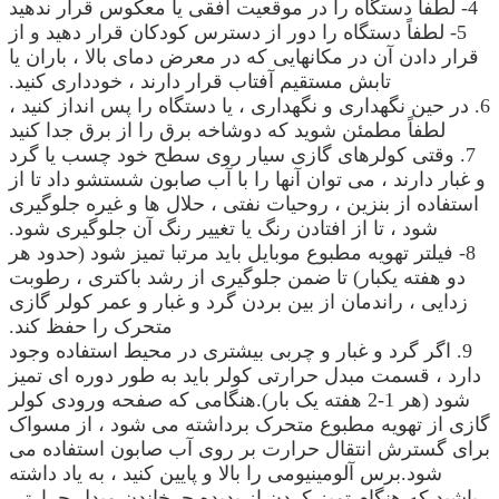
4- لطفاً دستگاه را در موقعیت افقی یا معکوس قرار ندهید
5- لطفاً دستگاه را دور از دسترس کودکان قرار دهید و از
قرار دادن آن در مکانهایی که در معرض دمای بالا ، باران یا
تابش مستقیم آفتاب قرار دارند ، خودداری کنید.
6. در حین نگهداری و نگهداری ، یا دستگاه را پس انداز کنید ،
لطفاً مطمئن شوید که دوشاخه برق را از برق جدا کنید
7. وقتی کولرهای گازی سیار روی سطح خود چسب یا گرد
و غبار دارند ، می توان آنها را با آب صابون شستشو داد تا از
استفاده از بنزین ، روحیات نفتی ، حلال ها و غیره جلوگیری
شود ، تا از افتادن رنگ یا تغییر رنگ آن جلوگیری شود.
8- فیلتر تهویه مطبوع موبایل باید مرتبا تمیز شود (حدود هر
دو هفته یکبار) تا ضمن جلوگیری از رشد باکتری ، رطوبت
زدایی ، راندمان از بین بردن گرد و غبار و عمر کولر گازی
متحرک را حفظ کند.
9. اگر گرد و غبار و چربی بیشتری در محیط استفاده وجود
دارد ، قسمت مبدل حرارتی کولر باید به طور دوره ای تمیز
شود (هر 1-2 هفته یک بار).هنگامی که صفحه ورودی کولر
گازی از تهویه مطبوع متحرک برداشته می شود ، از مسواک
برای گسترش انتقال حرارت بر روی آب صابون استفاده می
شود.برس آلومینیومی را بالا و پایین کنید ، به یاد داشته
باشید که هنگام تمیز کردن از پدیده چرخاندن مبدل حرارتی