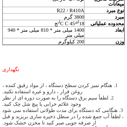
میعانات
نوع مبرد
R22 / R410A
مبرد
3800 گرم
ای
ای
محدوده عملیاتی
18
45 C C
ج
ابعاد
1400 میلی متر * 810 میلی متر * 940
میلی متر
وزن
200 کیلوگرم
نگهداری
1. هنگام تمیز کردن سطح دستگاه ، از مواد رقیق کننده ،
روغن فرار ، دارو و غیره استفاده نکنید.
2. لطفاً سیم برق دستگاه را به صورت دوره ای از نظر
وجود علائم خرابی یا پیچ شل چک کنید.
3. هنگامی که دستگاه برای مدت طولانی استفاده نمی شود
، لطفاً آب جمع شده را در سطل ذخیره سازی بریزید و قبل
از صرفه جویی صبر کنید تا مخزن خشک شود.