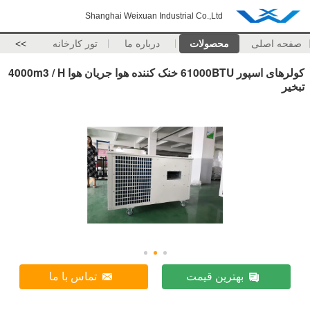
Shanghai Weixuan Industrial Co.,Ltd
صفحه اصلی
محصولات
درباره ما
تور کارخانه
>>
کولرهای اسپور 61000BTU خنک کننده هوا جریان هوا 4000m3 / H
تبخیر
بهترین قیمت
تماس با ما