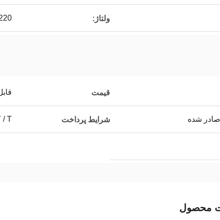
220 ولت
ولتاژ:
قابل
قیمت
صادر شده
T / T ، مذاکره 
شرایط پرداخت
ت محصول