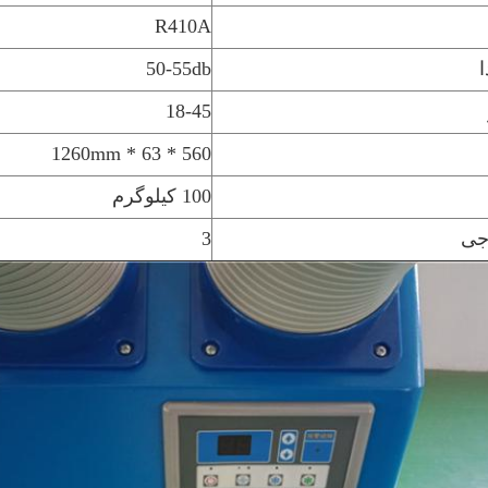
R410A
50-55db
18-45
560 * 63 * 1260mm
100 کیلوگرم
جی
3