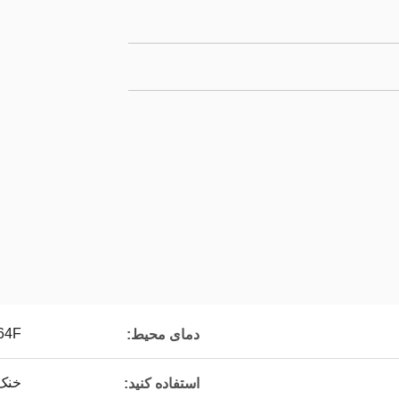
64F تا 13F
دمای محیط:
خنک
استفاده کنید: