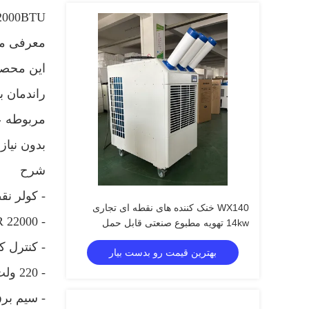
220V / 50Hz 22000BTU کف در ف
معرفی م
این محصول
راندمان ب
مربوطه ع
بدون نیاز
شرح
- کولر نق
WX140 خنک کننده های نقطه ای تجاری
- 22000 BTU / HR خنک کننده.
14kw تهویه مطبوع صنعتی قابل حمل
- کنترل ک
بهترین قیمت رو بدست بیار
- 220 ولت / 1 قدرت فاز ، قابل تنظیم است.
- سیم برق