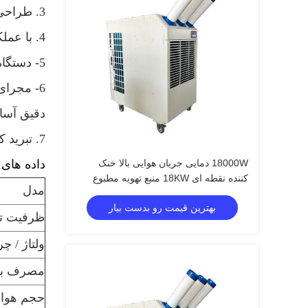
3. طراحی یک تکه ، پلاگین و بازی ، حرکت رایگان
4. با عملکرد محافظت دو برابر ، محافظت در برابر درجه حرارت بالا و محافظت از فشار بالا ، ایمن تر و کارآمد تر
5- دستگاه از کاربرد بهتری برخوردار است و می تواند به طور مداوم در محیط دمای بالا 45 درجه سانتیگراد کار کند
6- مجرای
دقیق آسا
7. تبرید کمپرسور ، با عملکرد رطوبت زدایی ، باعث نمی شود اتاق رطوبت ایجاد کند ، به یک هدف دوگانه دست یابد
18000W دمایی جریان هوایی بالا خنک
داده های 
کننده نقطه ای 18KW منبع تهویه مطبوع
مدل
صنعتی تهویه مطبوع
بهترین قیمت رو بدست بیار
ظرفیت تب
ولتاژ / چ
مصرف ب
حجم هوا