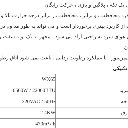
 هوای سرد به راحتی آزاد می شود ، مجهز به یک لوله سفت و م
ن
تکنیکی
WX65
رید
6500W / 22000BTU
رخه
220VAC / 50Hz
رق
2.4KW
470m³ / h