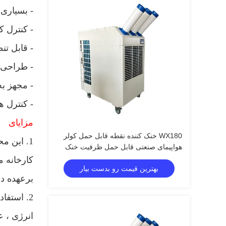
- بسیاری 
- کنترل ک
- قابل تن
- طراحی
- مجهز ب
- کنترل 
مزایای
WX180 خنک کننده نقطه قابل حمل کولر
1. این محصول نیازی به نصب ندارد.
هواپیمای صنعتی قابل حمل ظرفیت خنک
کننده بزرگ
کارخانه 
بهترین قیمت رو بدست بیار
برعهده دا
2. استفا
انرژی ، ع