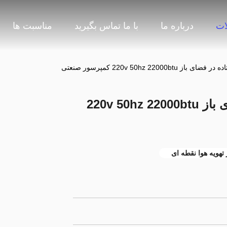
ات
درباره ما
با ما تماس بگیرید
مناسبت ها
220v 50hz 22000b کمپرسور صنعتی
کولر گازی هوای ایستاده در فضای باز 220v 50hz 22000btu
 تهویه هوا نقطه ای