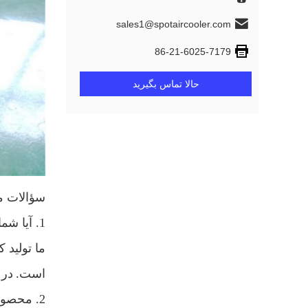
sales1@spotaircooler.com
86-21-6025-7179
حالا تماس بگیرید
سؤالات م
1. آیا شما تولید کننده یا شرکت بازرگانی هستید؟
ما تولید 
است.
در 
2. محصولات اصلی شما چیست؟