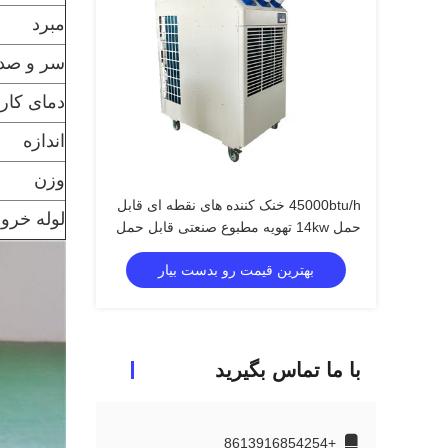
مبرد
سر و صدا
دمای کار
اندازه
وزن
45000btu/h خنک کننده های نقطه ای قابل
لوله خرو
حمل 14kw تهویه مطبوع صنعتی قابل حمل
بهترین قیمت رو بدست بیار
با ما تماس بگیرید
+8613916854254